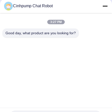
20
Cinhpump Chat Robot
Compresseur
miniature
3:27 PM
Good day, what product are you looking for?
Catégories populaires
Tous
7
Compresseur Micro
Mini Air Pump
pompe à vide de C.C
Compresseur De 
Pompe À Vide Micro
12V
Diaphragme
Compresseur 
Pompe Sans Brosse 
Électromagnétique
De C.C
Compresseur 
Compresseur 
Silencieux 
Électrique De Ballon
18
D'aquarium