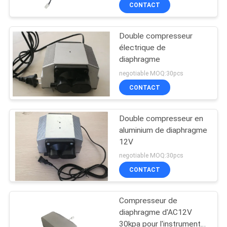
CONTACT
CONTRÔLE
Double compresseur
DE
44
électrique de
QUALITÉ
diaphragme
Compresseur de
negotiable MOQ:30pcs
diaphragme
CONTACTEZ-
CONTACT
NOUS
Double compresseur en
aluminium de diaphragme
NOUVELLES
12V
25
negotiable MOQ:30pcs
PLAN
CONTACT
Pompe à vide micro
DU
Compresseur de
SITE
diaphragme d'AC12V
30kpa pour l'instrument