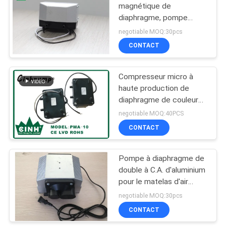
magnétique de
diaphragme, pompe
16
pneumatique de débit
negotiable MOQ:30pcs
unitaire d'air du lit d'air
Compresseur
CONTACT
15L/m
silencieux
Compresseur micro à
d'aquarium
haute production de
diaphragme de couleur
noire avec la longue vie
negotiable MOQ:40PCS
de service
CONTACT
11
Compresseur
Pompe à diaphragme de
double à C.A. d'aluminium
électrique de ballon
pour le matelas d'air
60L/haute pression de M
negotiable MOQ:30pcs
30KPA
CONTACT