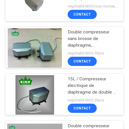
de thérapie de massage
PRIVACY
negotiable MOQ:tous morceaux comme demande
CONTACT
POLICY
21
Compresseur
Double compresseur
sans brosse de
électromagnétique
diaphragme,
compresseur de tension
negotiable MOQ:30pcs
artérielle de puissance
CONTACT
faible
15L / Compresseur
32
électrique de
Pompe sans brosse
diaphragme de double de
vide de M 30KPA pour la
negotiable MOQ:30pcs
de C.C
thérapie de compression
CONTACT
Double compresseur