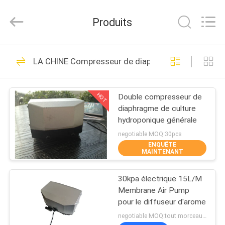
2026
Cinh
group
Produits
co.,limited.
All
Rights
Reserved.
MAISON
71
LA CHINE Compresseur de diaphragme
Compresseur micro
PRODUITS
HOT
Double compresseur de
diaphragme de culture
AU
hydroponique générale
SUJET
negotiable MOQ:30pcs
ENQUÊTE
DE
MAINTENANT
37
NOUS
30kpa électrique 15L/M
Mini Air Pump
Membrane Air Pump
VISITE
pour le diffuseur d'arome
D'USINE
negotiable MOQ:tout morceau comme demande