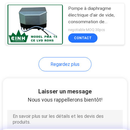
Pompe à diaphragme
14
électrique d'air de vide,
Compresseur de
consommation de
puissance faible
negotiable MOQ:30pcs
tension artérielle
CONTACT
Regardez plus
13
Pompe médicale de
Laisser un message
matelas d'air
Nous vous rappellerons bientôt!