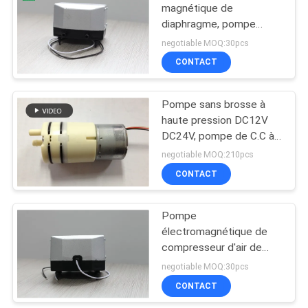
magnétique de
diaphragme, pompe
pneumatique de débit
negotiable MOQ:30pcs
unitaire d'air du lit d'air
CONTACT
15L/m
Pompe sans brosse à
haute pression DC12V
DC24V, pompe de C.C à
diaphragme micro
negotiable MOQ:210pcs
CONTACT
Pompe
électromagnétique de
compresseur d'air de
basse
negotiable MOQ:30pcs
vibration/compresseur
CONTACT
réglable d'aquarium