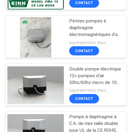
CONTACT
CONTRÔLE
Petites pompes à
DE
diaphragme
QUALITÉ
électromagnétiques d'air
0,3 barres AC110V avec
negotiable MOQ:30pcs
de doubles bobines
CONTACTEZ-
CONTACT
NOUS
Double pompe électrique
12v pompes d'air
NOUVELLES
50hz/60hz micro de 10w
de compresseur d'air de
negotiable MOQ:30pcs
diaphragme
PLAN
CONTACT
DU
Pompe à diaphragme à
SITE
C.A. de mini taille double
pour UL de la CE ROHS