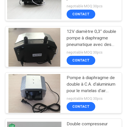
de vibration de lit d'air la
PRIVACY
negotiable MOQ:30pcs
basse
CONTACT
POLICY
12V diamètre 0,3" double
pompe à diaphragme
pneumatique avec des
valves d'ornithorynque
negotiable MOQ:30pcs
CONTACT
Pompe à diaphragme de
double à C.A. d'aluminium
pour le matelas d'air
60L/haute pression de M
negotiable MOQ:30pcs
30KPA
CONTACT
Double compresseur