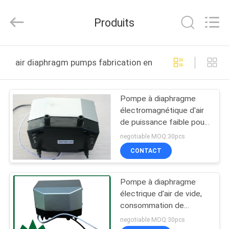
2026
Cinh
group
Produits
co.,limited.
All
Rights
Reserved.
MAISON
air diaphragm pumps fabrication en ligne
PRODUITS
Pompe à diaphragme
électromagnétique d'air
AU
de puissance faible pour
SUJET
le diffuseur 18KPA 8L/M
negotiable MOQ:30pcs
de parfum
DE
CONTACT
NOUS
Pompe à diaphragme
électrique d'air de vide,
VISITE
consommation de
puissance faible
D'USINE
negotiable MOQ:30pcs