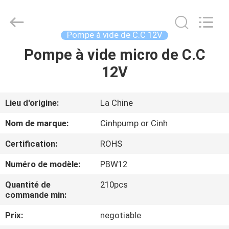
2026
Cinh
group
co.,limited.
All
Pompe à vide de C.C 12V
Rights
Reserved.
Pompe à vide micro de C.C
MAISON
12V
PRODUITS
Lieu d'origine:
La Chine
AU
Nom de marque:
Cinhpump or Cinh
SUJET
Certification:
ROHS
DE
Numéro de modèle:
PBW12
NOUS
Quantité de
210pcs
commande min:
VISITE
Prix:
negotiable
D'USINE