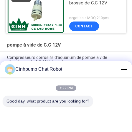
brosse de C.C 12V
negotiable MOQ:210pcs
CONTACT
pompe à vide de C.C 12V
Compresseurs corrosifs d'aquarium de pompe à vide
silencieuse de C.C 12V de résistance
Cinhpump Chat Robot
Pompes liquides chimiques de basse de la vibration 12V
pompe à vide de C.C pour le diffuseur de parfum
3:22 PM
Puissance faible tranquille de compresseur d'aquarium de
pompe à vide micro de C.C 12V
Good day, what product are you looking for?
Catégories populaires
Tous