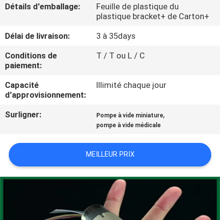
Détails d'emballage:
Feuille de plastique du
plastique bracket+ de Carton+
CONTRÔLE
Délai de livraison:
3 à 35days
DE
QUALITÉ
Conditions de
T / T ou L / C
paiement:
Capacité
Illimité chaque jour
CONTACTEZ-
d'approvisionnement:
NOUS
Surligner:
,
Pompe à vide miniature
pompe à vide médicale
NOUVELLES
MEILLEUR PRIX
PLAN
DU
SITE