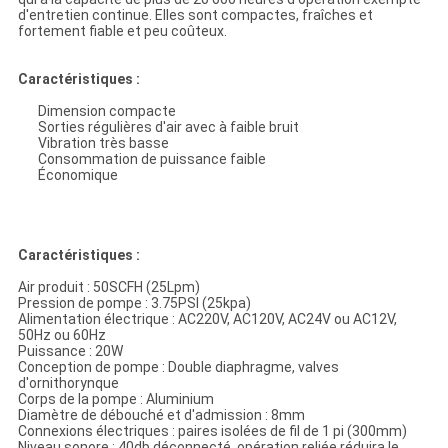
d'entretien continue. Elles sont compactes, fraîches et
fortement fiable et peu coûteux.
Caractéristiques :
Dimension compacte
Sorties régulières d'air avec à faible bruit
Vibration très basse
Consommation de puissance faible
Économique
Caractéristiques :
Air produit : 50SCFH (25Lpm)
Pression de pompe : 3.75PSI (25kpa)
Alimentation électrique : AC220V, AC120V, AC24V ou AC12V,
50Hz ou 60Hz
Puissance : 20W
Conception de pompe : Double diaphragme, valves
d'ornithorynque
Corps de la pompe : Aluminium
Diamètre de débouché et d'admission : 8mm
Connexions électriques : paires isolées de fil de 1 pi (300mm)
Niveau sonore : 40db déconnecté, opération reliée réduira le