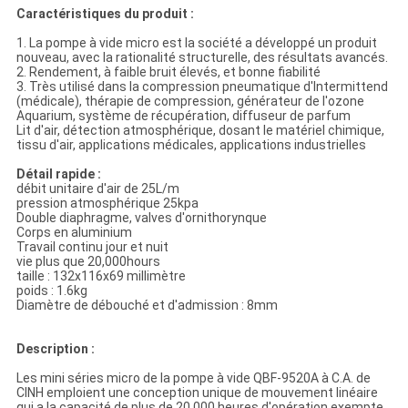
Caractéristiques du produit :
1. La pompe à vide micro est la société a développé un produit
nouveau, avec la rationalité structurelle, des résultats avancés.
2. Rendement, à faible bruit élevés, et bonne fiabilité
3. Très utilisé dans la compression pneumatique d'Intermittend
(médicale), thérapie de compression, générateur de l'ozone
Aquarium, système de récupération, diffuseur de parfum
Lit d'air, détection atmosphérique, dosant le matériel chimique,
tissu d'air, applications médicales, applications industrielles
Détail rapide :
débit unitaire d'air de 25L/m
pression atmosphérique 25kpa
Double diaphragme, valves d'ornithorynque
Corps en aluminium
Travail continu jour et nuit
vie plus que 20,000hours
taille : 132x116x69 millimètre
poids : 1.6kg
Diamètre de débouché et d'admission : 8mm
Description :
Les mini séries micro de la pompe à vide QBF-9520A à C.A. de
CINH emploient une conception unique de mouvement linéaire
qui a la capacité de plus de 20 000 heures d'opération exempte