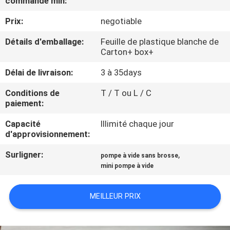
commande min:
Prix:
negotiable
CONTRÔLE
DE
Détails d'emballage:
Feuille de plastique blanche de
Carton+ box+
QUALITÉ
Délai de livraison:
3 à 35days
CONTACTEZ-
Conditions de
T / T ou L / C
paiement:
NOUS
Capacité
Illimité chaque jour
d'approvisionnement:
NOUVELLES
Surligner:
,
pompe à vide sans brosse
mini pompe à vide
PLAN
DU
MEILLEUR PRIX
SITE