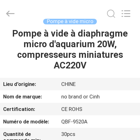
2026
Cinh
group
co.,limited.
All
Pompe à vide micro
Rights
Reserved.
Pompe à vide à diaphragme
MAISON
micro d'aquarium 20W,
PRODUITS
compresseurs miniatures
AC220V
AU
SUJET
Lieu d'origine:
CHINE
DE
Nom de marque:
no brand or Cinh
NOUS
Certification:
CE ROHS
Numéro de modèle:
QBF-9520A
VISITE
D'USINE
Quantité de
30pcs