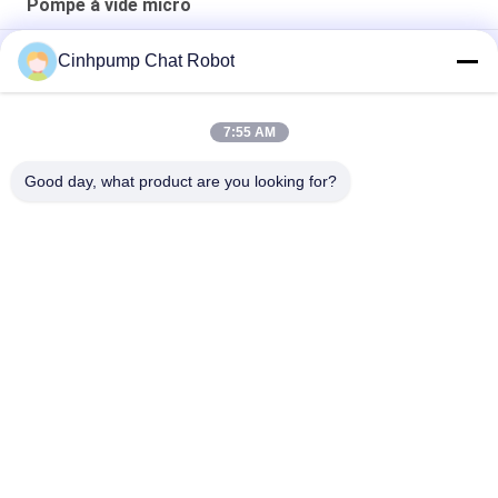
Pompe à vide micro
Compresseur électrique micro de compresseur de vide de
Cinhpump Chat Robot
Cinhpump petit
pompe à vide du micro 12V
7:55 AM
Double pompe à vide de micro de diaphragme
Good day, what product are you looking for?
Catégories populaires
Tous
Compresseur Micro
Mini Air Pump
Compresseur De 
Pompe À Vide Micro
Diaphragme
Compresseur 
Pompe Sans Brosse 
Électromagnétique
De C.C
Compresseur 
Compresseur 