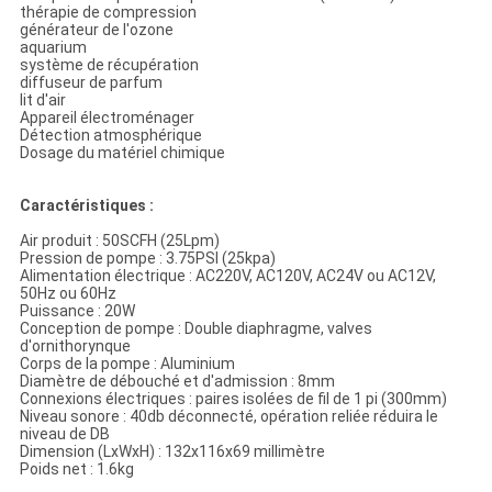
thérapie de compression
générateur de l'ozone
aquarium
système de récupération
diffuseur de parfum
lit d'air
Appareil électroménager
Détection atmosphérique
Dosage du matériel chimique
Caractéristiques :
Air produit : 50SCFH (25Lpm)
Pression de pompe : 3.75PSI (25kpa)
Alimentation électrique : AC220V, AC120V, AC24V ou AC12V,
50Hz ou 60Hz
Puissance : 20W
Conception de pompe : Double diaphragme, valves
d'ornithorynque
Corps de la pompe : Aluminium
Diamètre de débouché et d'admission : 8mm
Connexions électriques : paires isolées de fil de 1 pi (300mm)
Niveau sonore : 40db déconnecté, opération reliée réduira le
niveau de DB
Dimension (LxWxH) : 132x116x69 millimètre
Poids net : 1.6kg