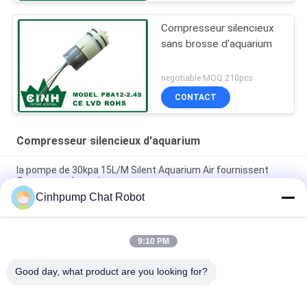
Compresseur silencieux
sans brosse d'aquarium
negotiable MOQ:210pcs
CONTACT
Compresseur silencieux d'aquarium
la pompe de 30kpa 15L/M Silent Aquarium Air fournissent
Oxgen pour des poissons
Cinhpump Chat Robot
compresseurs silencieux de diaphragme de compresseur de
l'aquarium 12V doubles à faible bruit
9:10 PM
60L / Compresseur silencieux d'aquarium à C.A. de M 30KPA
pour le diffuseur de parfum, basse vibration
Good day, what product are you looking for?
Catégories populaires
Tous