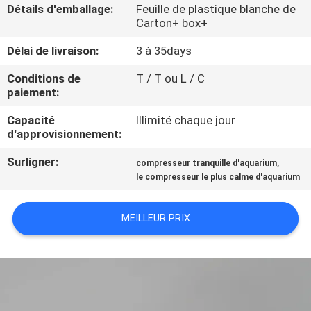
Détails d'emballage:
Feuille de plastique blanche de
Carton+ box+
CONTRÔLE
Délai de livraison:
3 à 35days
DE
QUALITÉ
Conditions de
T / T ou L / C
paiement:
Capacité
Illimité chaque jour
CONTACTEZ-
d'approvisionnement:
NOUS
Surligner:
,
compresseur tranquille d'aquarium
le compresseur le plus calme d'aquarium
NOUVELLES
MEILLEUR PRIX
PLAN
DU
SITE