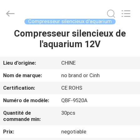
2026
Cinh
group
co.,limited.
All
Compresseur silencieux d'aquarium
Rights
Reserved.
Compresseur silencieux de
MAISON
l'aquarium 12V
PRODUITS
Lieu d'origine:
CHINE
AU
Nom de marque:
no brand or Cinh
SUJET
Certification:
CE ROHS
DE
Numéro de modèle:
QBF-9520A
NOUS
Quantité de
30pcs
commande min:
VISITE
Prix:
negotiable
D'USINE