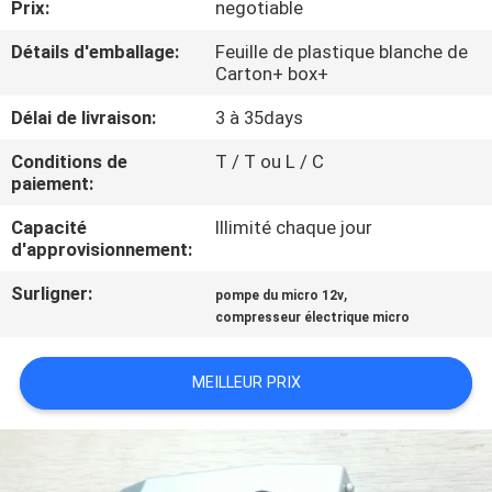
Prix:
negotiable
CONTRÔLE
Détails d'emballage:
Feuille de plastique blanche de
Carton+ box+
DE
Délai de livraison:
3 à 35days
QUALITÉ
Conditions de
T / T ou L / C
paiement:
CONTACTEZ-
Capacité
Illimité chaque jour
NOUS
d'approvisionnement:
Surligner:
,
pompe du micro 12v
NOUVELLES
compresseur électrique micro
PLAN
MEILLEUR PRIX
DU
SITE