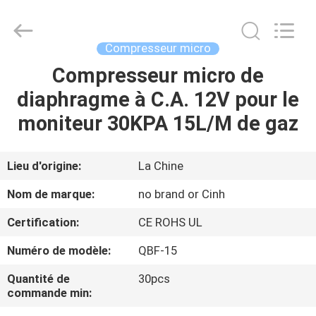
2026
Cinh
group
co.,limited.
All
Compresseur micro
Rights
Reserved.
Compresseur micro de
MAISON
diaphragme à C.A. 12V pour le
PRODUITS
moniteur 30KPA 15L/M de gaz
AU
Lieu d'origine:
La Chine
SUJET
Nom de marque:
no brand or Cinh
DE
Certification:
CE ROHS UL
NOUS
Numéro de modèle:
QBF-15
VISITE
Quantité de
30pcs
commande min:
D'USINE