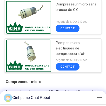
Compresseur micro sans
brosse de C.C
negotiable MOQ:210pcs
CONTACT
Pompes micro
électriques de
compresseur d'air
negotiable MOQ:210pcs
CONTACT
Compresseur micro
Pompe micro silencieuse de Mini Electric Long Lifetime Air de
compresseur de Cinhpump
Cinhpump Chat Robot
Compresseur micro de C.C de l'aquarium 12V ne pas