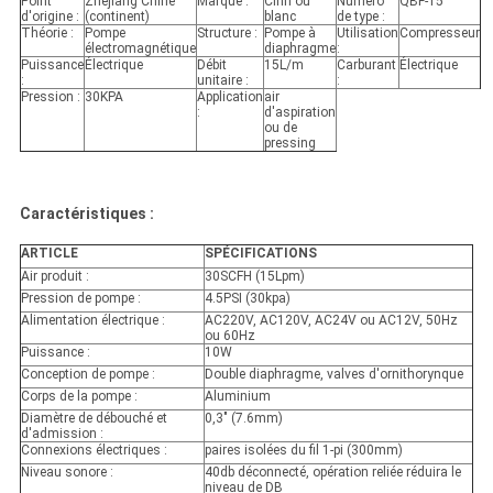
Point
Zhejiang Chine
Marque :
Cinh ou
Numéro
QBF-15
d'origine :
(continent)
blanc
de type :
Théorie :
Pompe
Structure :
Pompe à
Utilisation
Compresseur
électromagnétique
diaphragme
:
Puissance
Électrique
Débit
15L/m
Carburant
Électrique
:
unitaire :
:
Pression :
30KPA
Application
air
:
d'aspiration
ou de
pressing
Caractéristiques :
ARTICLE
SPÉCIFICATIONS
Air produit :
30SCFH (15Lpm)
Pression de pompe :
4.5PSI (30kpa)
Alimentation électrique :
AC220V, AC120V, AC24V ou AC12V, 50Hz
ou 60Hz
Puissance :
10W
Conception de pompe :
Double diaphragme, valves d'ornithorynque
Corps de la pompe :
Aluminium
Diamètre de débouché et
0,3" (7.6mm)
d'admission :
Connexions électriques :
paires isolées du fil 1-pi (300mm)
Niveau sonore :
40db déconnecté, opération reliée réduira le
niveau de DB