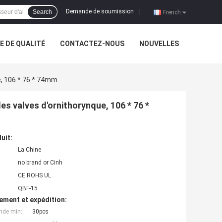
Demande de soumission
Search
|
French
 DE QUALITÉ
CONTACTEZ-NOUS
NOUVELLES
e, 106 * 76 * 74mm
s valves d'ornithorynque, 106 * 76 *
uit:
La Chine
no brand or Cinh
CE ROHS UL
QBF-15
ement et expédition:
nde min:
30pcs