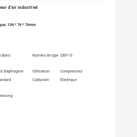
ur d'air industriel
que, 106 * 76 * 74mm
u blanc
Numéro de type
QBF-15
:
à diaphragme
Utilisation :
Compresseur
andard
Carburant :
Électrique
pressing