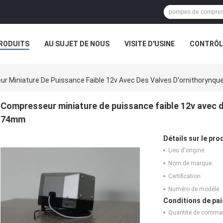
RODUITS
AU SUJET DE NOUS
VISITE D'USINE
CONTRÔLE
r Miniature De Puissance Faible 12v Avec Des Valves D'ornithorynqu
Compresseur miniature de puissance faible 12v avec de
74mm
Détails sur le prod
Lieu d'origine:
Nom de marque:
Certification:
Numéro de modèle:
Conditions de pai
Quantité de comma