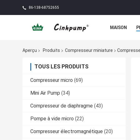
86-138-68752655
MAISON
P
Aperçu
Produits
Compresseur miniature
Compresseu
TOUS LES PRODUITS
Compresseur micro
(69)
Mini Air Pump
(34)
Compresseur de diaphragme
(43)
Pompe à vide micro
(22)
Compresseur électromagnétique
(20)