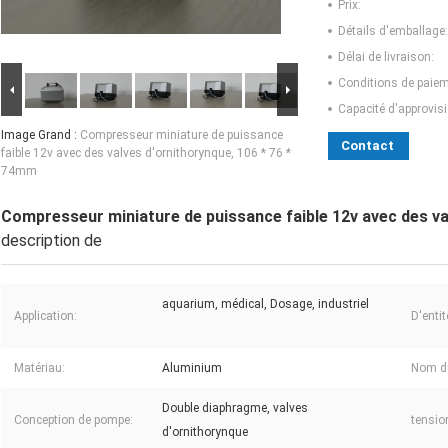
Prix:
Détails d'emballage:
Délai de livraison:
Conditions de paiem
Capacité d'approvis
Image Grand :
Compresseur miniature de puissance
Contact
faible 12v avec des valves d'ornithorynque, 106 * 76 *
74mm
Compresseur miniature de puissance faible 12v avec des va
description de
aquarium, médical, Dosage, industriel
Application:
D'entit
Matériau:
Aluminium
Nom du
Double diaphragme, valves
Conception de pompe:
tensio
d'ornithorynque