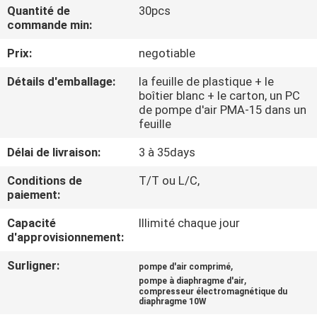
Quantité de
30pcs
commande min:
CONTRÔLE
Prix:
negotiable
DE
QUALITÉ
Détails d'emballage:
la feuille de plastique + le
boîtier blanc + le carton, un PC
de pompe d'air PMA-15 dans un
CONTACTEZ-
feuille
NOUS
Délai de livraison:
3 à 35days
Conditions de
T/T ou L/C,
NOUVELLES
paiement:
Capacité
Illimité chaque jour
d'approvisionnement:
PLAN
DU
Surligner:
,
pompe d'air comprimé
,
pompe à diaphragme d'air
SITE
compresseur électromagnétique du
diaphragme 10W