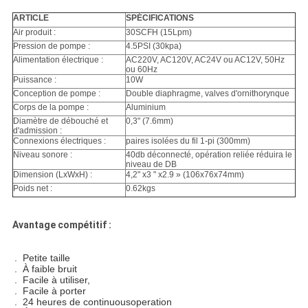
ARTICLE
SPÉCIFICATIONS
Air produit :
30SCFH (15Lpm)
Pression de pompe :
4.5PSI (30kpa)
Alimentation électrique :
AC220V, AC120V, AC24V ou AC12V, 50Hz
ou 60Hz
Puissance :
10W
Conception de pompe :
Double diaphragme, valves d'ornithorynque
Corps de la pompe :
Aluminium
Diamètre de débouché et
0,3" (7.6mm)
d'admission :
Connexions électriques :
paires isolées du fil 1-pi (300mm)
Niveau sonore :
40db déconnecté, opération reliée réduira le
niveau de DB
Dimension (LxWxH) :
4,2" x3 " x2.9 » (106x76x74mm)
Poids net :
0.62kgs
Avantage compétitif :
.
Petite taille
. À faible bruit
. Facile à utiliser,
. Facile à porter
. 24 heures de continuousoperation