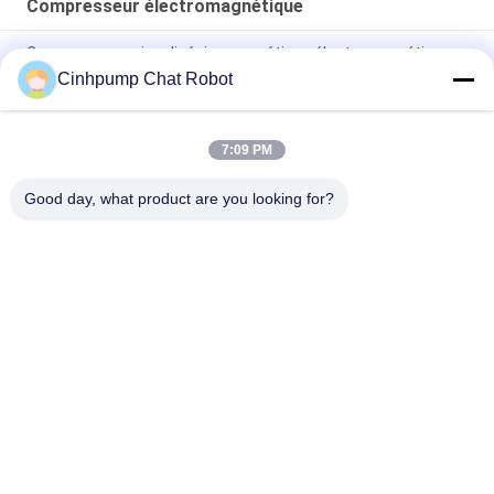
Compresseur électromagnétique
Compresseur micro linéaire magnétique électromagnétique
de haute performance de Mini Air Pump Long Lifetime de
Cinhpump Chat Robot
compresseur petit
Compresseur électromagnétique pour l'aquarium
7:09 PM
pompe d'air 12V électromagnétique
Good day, what product are you looking for?
Catégories populaires
Tous
Compresseur Micro
Mini Air Pump
Compresseur De 
Pompe À Vide Micro
Diaphragme
Compresseur 
Pompe Sans Brosse 
Électromagnétique
De C.C