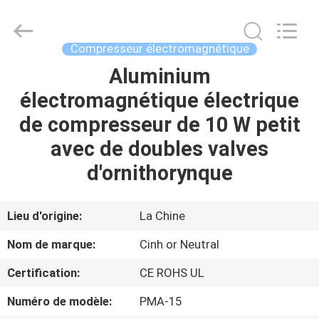
2026
Cinh
group
co.,limited.
All
Compresseur électromagnétique
Rights
Reserved.
Aluminium
MAISON
électromagnétique électrique
PRODUITS
de compresseur de 10 W petit
avec de doubles valves
AU
d'ornithorynque
SUJET
DE
Lieu d'origine:
La Chine
NOUS
Nom de marque:
Cinh or Neutral
Certification:
CE ROHS UL
VISITE
Numéro de modèle:
PMA-15
D'USINE