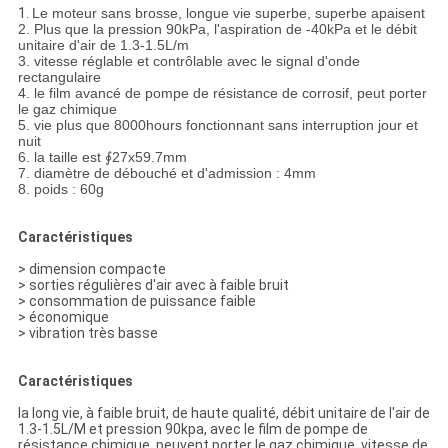
1.
Le moteur sans brosse, longue vie superbe, superbe apaisent
2. Plus que la pression 90kPa, l'aspiration de -40kPa et le débit
unitaire d'air de 1.3-1.5L/m
3. vitesse réglable et contrôlable avec le signal d'onde
rectangulaire
4. le film avancé de pompe de résistance de corrosif, peut porter
le gaz chimique
5. vie plus que 8000hours fonctionnant sans interruption jour et
nuit
6. la taille est ∮27x59.7mm
7. diamètre de débouché et d'admission : 4mm
8. poids : 60g
Caractéristiques
> dimension compacte
> sorties régulières d'air avec à faible bruit
> consommation de puissance faible
> économique
> vibration très basse
Caractéristiques
la long vie, à faible bruit, de haute qualité, débit unitaire de l'air de
1.3-1.5L/M et pression 90kpa, avec le film de pompe de
résistance chimique, peuvent porter le gaz chimique, vitesse de