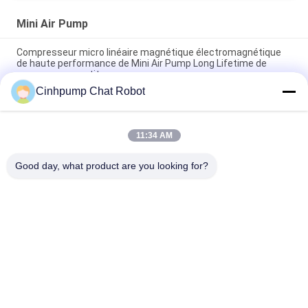
Mini Air Pump
Compresseur micro linéaire magnétique électromagnétique
de haute performance de Mini Air Pump Long Lifetime de
compresseur petit
Cinhpump Chat Robot
Diaphragme Mini Air Pump de PMA-15A 15L/M For Massage
Instrument
11:34 AM
C.C micro Mini Air Pump For Dosing du vide 12v de moteur sans
brosse
Good day, what product are you looking for?
Catégories populaires
Tous
Compresseur Micro
Mini Air Pump
Compresseur De 
Pompe À Vide Micro
Diaphragme