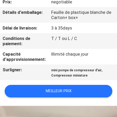
Prix:
negotiable
CONTRÔLE
Détails d'emballage:
Feuille de plastique blanche de
Carton+ box+
DE
Délai de livraison:
3 à 35days
QUALITÉ
Conditions de
T / T ou L / C
paiement:
CONTACTEZ-
Capacité
Illimité chaque jour
NOUS
d'approvisionnement:
Surligner:
,
mini pompe de compresseur d'air
NOUVELLES
Compresseur miniature
PLAN
MEILLEUR PRIX
DU
SITE