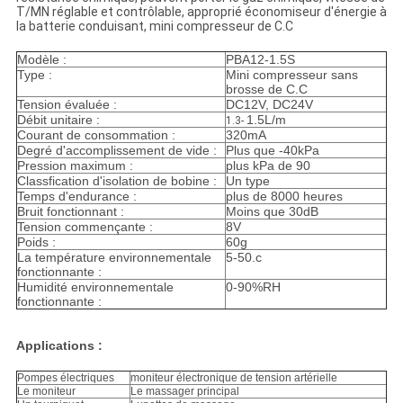
T/MN réglable et contrôlable, approprié économiseur d'énergie à
la batterie conduisant, mini compresseur de C.C
Modèle :
PBA12-1.5S
Type :
Mini compresseur sans
brosse de C.C
Tension évaluée :
DC12V, DC24V
Débit unitaire :
1.5L/m
1.3-
Courant de consommation :
320mA
Degré d'accomplissement de vide :
Plus que -40kPa
Pression maximum :
plus kPa de 90
Classfication d'isolation de bobine :
Un type
Temps d'endurance :
plus de 8000 heures
Bruit fonctionnant :
Moins que 30dB
Tension commençante :
8V
Poids :
60g
La température environnementale
5-50.c
fonctionnante :
Humidité environnementale
0-90%RH
fonctionnante :
Applications :
Pompes électriques
moniteur électronique de tension artérielle
Le moniteur
Le massager principal