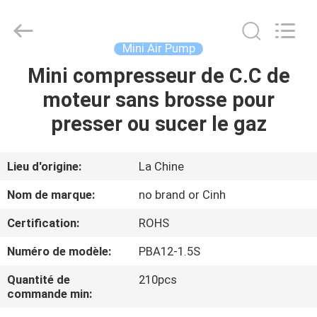
2026
Cinh
group
co.,limited.
All
Mini Air Pump
Rights
Reserved.
Mini compresseur de C.C de
MAISON
moteur sans brosse pour
PRODUITS
presser ou sucer le gaz
AU
Lieu d'origine:
La Chine
SUJET
Nom de marque:
no brand or Cinh
DE
Certification:
ROHS
NOUS
Numéro de modèle:
PBA12-1.5S
VISITE
Quantité de
210pcs
commande min:
D'USINE