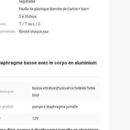
negotiable
Feuille de plastique blanche de Carton+ box+
3 à 35days
ent:
T / T ou L / C
ionnement:
Illimité chaque jour
diaphragme basse avec le corps en aluminium
basse vibration|Puissance faible|à faible
ristique:
bruit
 produit:
pompe à diaphragme jumelle
n:
12V