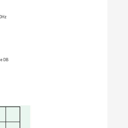
60Hz
de DB