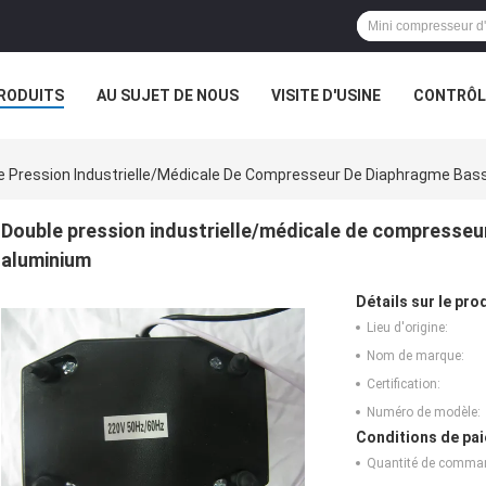
RODUITS
AU SUJET DE NOUS
VISITE D'USINE
CONTRÔLE
e Pression Industrielle/médicale De Compresseur De Diaphragme Bas
Double pression industrielle/médicale de compresseu
aluminium
Détails sur le prod
Lieu d'origine:
Nom de marque:
Certification:
Numéro de modèle:
Conditions de pai
Quantité de comma