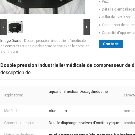
Prix:
Détails d'emballage:
Délai de livraison:
Conditions de paiem
Capacité d'approvis
Image Grand :
Double pression industrielle/médicale
Contact
de compresseur de diaphragme basse avec le corps en
aluminium
Double pression industrielle/médicale de compresseur de 
description de
aquarium|médical|Dosage|industriel
application:
caracté
Matériel:
Aluminium
nom de
Conception de pompe:
Double diaphragme|valves d'ornithorynque
tensio