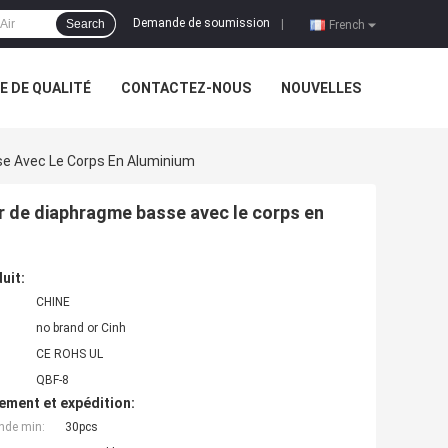
Demande de soumission
Search
|
French
 DE QUALITÉ
CONTACTEZ-NOUS
NOUVELLES
se Avec Le Corps En Aluminium
r de diaphragme basse avec le corps en
uit:
CHINE
no brand or Cinh
CE ROHS UL
QBF-8
ement et expédition:
nde min:
30pcs