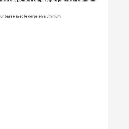
me d'air
pompe à diaphragme jumelle en aluminium
,
ur basse avec le corps en aluminium